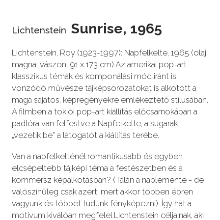
Sunrise, 1965
Lichtenstein
Lichtenstein, Roy (1923-1997): Napfelkelte, 1965 (olaj,
magna, vászon, 91 x 173 cm) Az amerikai pop-art
klasszikus témák és komponálási mód iránt is
vonzódó művésze tájképsorozatokat is alkotott a
maga sajátos, képregényekre emlékeztető stílusában.
A filmben a tokiói pop-art kiállítás előcsarnokában a
padlóra van felfestve a Napfelkelte, a sugarak
„vezetik be” a látogatót a kiállítás terébe.
Van a napfelkelténél romantikusabb és egyben
elcsépeltebb tájképi téma a festészetben és a
kommersz képalkotásban? (Talán a naplemente - de
valószínűleg csak azért, mert akkor többen ébren
vagyunk és többet tudunk fényképezni). Így hát a
motívum kiválóan megfelel Lichtenstein céljainak, aki