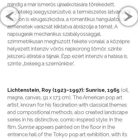
mindig a már ismerős újraalkotására törekedett.
Végletekig leegyszerűsítve, a természetes látványtól
nagyon is elrugaszkodva, a romantikus hangulatot, az
átmenetek varázsát kiiktatva ábrázolja a témát. A
napsugarak mechanikus szabályossággal,
szimmetrikusan meghúzott fekete vonalai, a középre
helyezett intenzív vörös napkorong tömör, szinte
jelszerű átiratai a tájnak. Épp ezért intenzív a hatása is,
szinte „beleég a szemünkbe”.
Lichtenstein, Roy (1923–1997): Sunrise, 1965
(oil,
magna, canvas, 91 x 173 cm). The American pop art
artist, known for his fascination with classical themes
and compositional methods, also created landscape
series in his distinctive, comic-inspired style. In the
film,
Sunrise
appears painted on the floor in the
entrance hall of the Tokyo pop art exhibition, with its