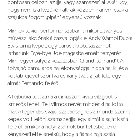
pontosan célozni az íjjal vagy számszeríjjal. Akár úgy,
hogy nem is a kezükön állnak közben, hanem csak a
szájukba fogott „pipán” egyensúlyoznak.
Mimiék tokiói performanszában, amikor látványos
művészi akciónak álcázva lopják el Andy Warhol Dupla
Elvis című képét, egy páros akrobataszámot
láthatunk. Bye-bye Joe magasba emelt tenyerén
Mimi egyensúlyoz kézállásban („hand-to-hand”). A
tolvajnő bámulatos hajlékonysággal hídba hajlik, és a
két lábfejével szorítva és irányítva az íját, lelő egy
almát Fernando fejéről.
A fejbúbra tett alma a cirkuszon kívüli világból is
ismerős lehet: Tell Vilmos nevét mindenki hallotta
már. A legendás svájci szabadsághős a monda szerint
képes volt lelőni számszeríjjal egy almát a saját kisfia
fejéről, amikor a helyi zsarnok büntetésből erre
kényszerítette, anélkül, hogy a fiának haja szála