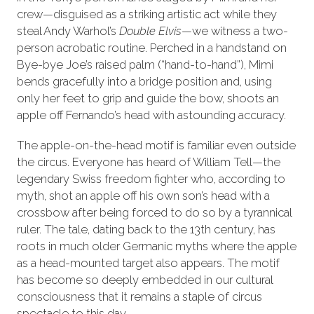
crew—disguised as a striking artistic act while they
steal Andy Warhol’s
Double Elvis
—we witness a two-
person acrobatic routine. Perched in a handstand on
Bye-bye Joe’s raised palm (“hand-to-hand”), Mimi
bends gracefully into a bridge position and, using
only her feet to grip and guide the bow, shoots an
apple off Fernando’s head with astounding accuracy.
The apple-on-the-head motif is familiar even outside
the circus. Everyone has heard of William Tell—the
legendary Swiss freedom fighter who, according to
myth, shot an apple off his own son’s head with a
crossbow after being forced to do so by a tyrannical
ruler. The tale, dating back to the 13th century, has
roots in much older Germanic myths where the apple
as a head-mounted target also appears. The motif
has become so deeply embedded in our cultural
consciousness that it remains a staple of circus
spectacle to this day.