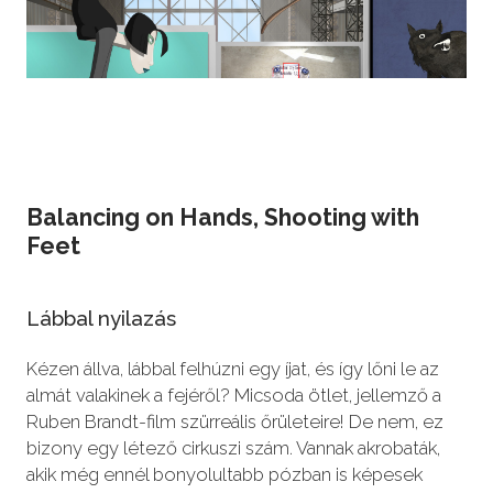
Balancing on Hands, Shooting with
Feet
Lábbal nyilazás
Kézen állva, lábbal felhúzni egy íjat, és így lőni le az
almát valakinek a fejéről? Micsoda ötlet, jellemző a
Ruben Brandt-film szürreális őrületeire! De nem, ez
bizony egy létező cirkuszi szám. Vannak akrobaták,
akik még ennél bonyolultabb pózban is képesek