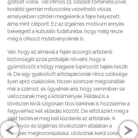
görbült volna. Tell Vilmos 13. századi története jóval
korábbi germán mítoszokra vezethető vissza,
amelyekben szintén megjelenik a fejre helyezett
alma mint célpont. Ez az izgalmas motívum annyira
beleégett a kulturális tudatunkba, hogy máig része
még a cirkuszi mutatványoknak is.
Van, hogy az almával a fején ácsorgó artistanő
biztonságát azzal próbálják növelni, hogy a
gyümölcsöt a hölgy magasra tupírozott hajára teszik
rá. De egy gyakorlott artistapárosnak nincs szüksége
ilyen apró csalásokra, hiszen ezerszer megcsinálták
már a számot, és ügyelnek arra, hogy semmiben se
változzanak meg a körülmények. Például is a
lövészen kívül szigorúan tilos bárkinek is hozzáérnie a
fegyverhez két előadás között. De ettől azért még a
saját testével meg kell küzdenie az artistának. A
látványos és izgalmas lövészszám általában a
fellépés megkoronázásául, utolsónak kerül sorra,