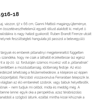
1916-18
laj, vászon, 97 x 66 cm, Gianni Mattioli magángyűjteménye,
 összetéveszthetelenül egyedi stílust alakított ki, melyet ő
listákra is nagy hatást gyakorolt. Ruben Brandt Firenze utcáit
melynek feszültségteli hangulata jól passzol a belevegyülő
 a tárgyak és emberek pillanatnyi megjelenésétől független
 szándéka, hogy ne csak a láthatót érzékeltesse (az egész
t a 19-20. sz. fordulóján számos művész volt a „pillanatnak”
ellentétben a mozdulatlanság, időtlenség festője. Az első
estészet lehetőség a felülemelkedésre, a kilépésre az éppen
központjából, Párizsból visszavonulva Ferrarában telepszik le,
 világban az élő embereket szobrok, vagy bábuk helyettesítik,
állnak – nem tudjuk mi célból, mióta és meddig még. A
enne lenne: egyik oka a perspektíva, azaz térábrázolás
nabból a szögből látunk, ezáltal mintha kissé kihúznák a