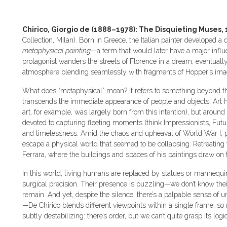
Chirico, Giorgio de (1888–1978): The Disquieting Muses,
Collection, Milan). Born in Greece, the Italian painter developed a 
metaphysical painting
—a term that would later have a major influ
protagonist wanders the streets of Florence in a dream, eventually f
atmosphere blending seamlessly with fragments of Hopper’s ima
What does “metaphysical” mean? It refers to something beyond t
transcends the immediate appearance of people and objects. Art ha
art, for example, was largely born from this intention), but around
devoted to capturing fleeting moments (think Impressionists, Futuri
and timelessness. Amid the chaos and upheaval of World War I,
escape a physical world that seemed to be collapsing. Retreating fr
Ferrara, where the buildings and spaces of his paintings draw on t
In this world, living humans are replaced by statues or mannequi
surgical precision. Their presence is puzzling—we don’t know thei
remain. And yet, despite the silence, there’s a palpable sense of 
—De Chirico blends different viewpoints within a single frame, so
subtly destabilizing: there’s order, but we can’t quite grasp its logic