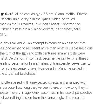
 1916–18
(oil on canvas, 97 x 66 cm, Gianni Mattioli Private
distinctly unique style in the 1910s, which he called
ence on the Surrealists. In
Ruben Brandt, Collector
, the
inding himself in a “Chirico-district,” its charged, eerie
gery.
he physical world—an attempt to focus on an essence that
s long aimed to represent more than what is visible (religious
 the turn of the 19th and 20th centuries, many artists were
sts). De Chirico, in contrast, became the painter of stillness
 painting became for him a means of transcendence—a way to
om the epicenter of avant-garde art in Paris, he settled in
he city’s real backdrops.
ns, often paired with unexpected objects and arranged with
r purpose, how long they’ve been there, or how long they’ll
unease in every image. One reason lies in his use of perspective
 not everything is seen from the same angle. The result is
.