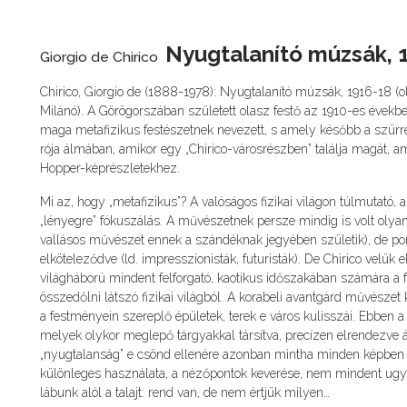
Nyugtalanító múzsák, 
Giorgio de Chirico
Chirico, Giorgio de (1888-1978): Nyugtalanító múzsák, 1916-18 (o
Milánó). A Görögorszában született olasz festő az 1910-es években
maga metafizikus festészetnek nevezett, s amely később a szürrea
rója álmában, amikor egy „Chirico-városrészben” találja magát, a
Hopper-képrészletekhez.
Mi az, hogy „metafizikus”? A valóságos fizikai világon túlmutató,
„lényegre” fókuszálás. A művészetnek persze mindig is volt olyan
vallásos művészet ennek a szándéknak jegyében születik), de pon
elköteleződve (ld. impresszionisták, futuristák). De Chirico velük 
világháború mindent felforgató, kaotikus időszakában számára a f
összedőlni látszó fizikai világból. A korabeli avantgárd művészet 
a festményein szereplő épületek, terek e város kulisszái. Ebben a
melyek olykor meglepő tárgyakkal társítva, precízen elrendezve 
„nyugtalanság” e csönd ellenére azonban mintha minden képben b
különleges használata, a nézőpontok keverése, nem mindent ugya
lábunk alól a talajt: rend van, de nem értjük milyen…