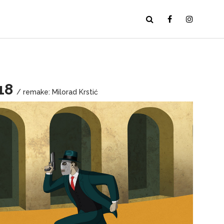
-18
/ remake: Milorad Krstić