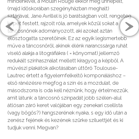
mindenkivel, a Moulin Rouge ekkor még ünnepelt,
(majd időskorában szegényházban meghalt)
sztárjával, Jane Avrillel is jó barátságban volt, rengeteg
képet festett, rajzolt róla, amelyek közül sokat a
táncosnőnek adományozott, aki azokat aztán
elosztogatta szeretőinek. Ez az egyik legismertebb
műve a táncosnőről, akinek élénk narancssárga ruhát
viselő alakja a litográfiákra ( = kőnyomat) jellemző
redukált színhasználat mellett kiragyog a képből. A
művészi plakátok alkotásában úttörő Toulouse-
Lautrec értett a figyelemfelkeltő komponáláshoz –
első ránézésre megfog a szín és a mozdulat, de
másodszorra is oda kell néznünk, hogy értelmezzük,
amit látunk: a táncosnő színpadát jobb szélen-alul
átlósan záró keret valójában egy zenekari csellista
(vagy bőgős?) hangszerének nyaka, s egy idő után a
zenész fejének és kezének szürke sziluettjét és ki
tudjuk venni. Megvan?