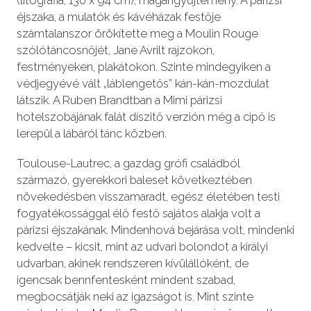
éjszaka, a mulatók és kávéházak festője
számtalanszor örökítette meg a Moulin Rouge
szólótáncosnőjét, Jane Avrilt rajzokon,
festményeken, plakátokon. Szinte mindegyiken a
védjegyévé vált „láblengetős” kán-kán-mozdulat
látszik. A Ruben Brandtban a Mimi párizsi
hotelszobájának falát díszitő verzión még a cipő is
lerepül a lábáról tánc közben.
Toulouse-Lautrec, a gazdag grófi családból
származó, gyerekkori baleset következtében
növekedésben visszamaradt, egész életében testi
fogyatékossággal élő festő sajátos alakja volt a
párizsi éjszakának. Mindenhová bejárása volt, mindenki
kedvelte – kicsit, mint az udvari bolondot a királyi
udvarban, akinek rendszeren kívülállóként, de
igencsak bennfentesként mindent szabad,
megbocsátják neki az igazságot is. Mint szinte