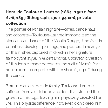
Henri de Toulouse-Lautrec (1864–1901):
Jane
Avril
, 1893 (lithograph, 130 x 94 cm), private
collection
The painter of Parisian nightlife—cafés, dance halls,
and cabarets—Toulouse-Lautrec immortalized the
star can-can dancer of the Moulin Rouge, Jane Avril, in
countless drawings, paintings, and posters. In nearly all
of them, she’s captured mid-kick in her signature
flamboyant style. In
Ruben Brandt, Collector
, a version
of this iconic image decorates the wall of Mimi’s Paris
hotel room—complete with her shoe flying off during
the dance.
Born into an aristocratic family, Toulouse-Lautrec
suffered from a childhood accident that stunted the
growth of his legs, leaving him physically disabled for
life. This physical difference, however, didn't keep him