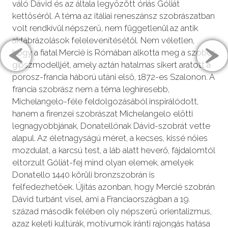
váló Dávid és az általa legyőzött óriás Góliát
kettőséről. A téma az itáliai reneszánsz szobrászatban
volt rendkívül népszerű, nem függetlenül az antik
aktábrázolások felelevenítésétől. Nem véletlen,
hogy a fiatal Mercié is Rómában alkotta meg a szobor
gipszmodelljét, amely aztán hatalmas sikert aratott a
porosz-francia háború utáni első, 1872-es Szalonon. A
francia szobrász nem a téma leghíresebb,
Michelangelo-féle feldolgozásából inspirálódott,
hanem a firenzei szobrászat Michelangelo előtti
legnagyobbjának, Donatellónak Dávid-szobrát vette
alapul. Az életnagyságú méret, a kecses, kissé nőies
mozdulat, a karcsú test, a láb alatt heverő, fájdalomtól
eltorzult Góliát-fej mind olyan elemek, amelyek
Donatello 1440 körüli bronzszobrán is
felfedezhetőek. Újítás azonban, hogy Mercié szobrán
Dávid turbánt visel, ami a Franciaországban a 19.
század második felében oly népszerű orientalizmus,
azaz keleti kultúrák, motívumok iránti rajongás hatása