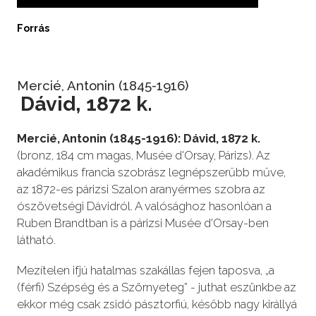
Forrás
Mercié, Antonin (1845-1916)
Dávid, 1872 k.
Mercié, Antonin (1845-1916): Dávid, 1872 k.
(bronz, 184 cm magas, Musée d'Orsay, Párizs). Az
akadémikus francia szobrász legnépszerűbb műve,
az 1872-es párizsi Szalon aranyérmes szobra az
ószövetségi Dávidról. A valósághoz hasonlóan a
Ruben Brandtban is a párizsi Musée d'Orsay-ben
látható.
Mezítelen ifjú hatalmas szakállas fejen taposva, „a
(férfi) Szépség és a Szörnyeteg” - juthat eszünkbe az
ekkor még csak zsidó pásztorfiú, később nagy királlyá