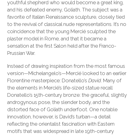
youthful shepherd who would become a great king,
and his defeated enemy, Goliath. The subject was a
favorite of Italian Renaissance sculpture, closely tied
to the revival of classical nude representations. It’s no
coincidence that the young Mercié sculpted the
plaster model in Rome, and that it became a
sensation at the first Salon held after the Franco-
Prussian War.
Instead of drawing inspiration from the most famous
version—Michelangelo’s—Mercié looked to an earlier
Florentine masterpiece: Donatello’s
David
. Many of
the elements in Mercié’s life-sized statue recall
Donatello’s 15th-century bronze: the graceful, slightly
androgynous pose, the slender body, and the
distorted face of Goliath underfoot. One notable
innovation, however, is David’s turban—a detail
reflecting the orientalist fascination with Eastern
motifs that was widespread in late 19th-century