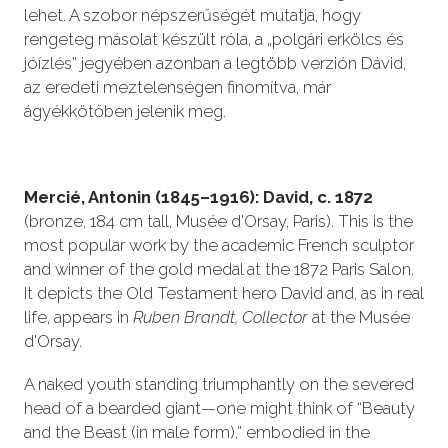
lehet. A szobor népszerűségét mutatja, hogy
rengeteg másolat készült róla, a „polgári erkölcs és
jóízlés” jegyében azonban a legtöbb verzión Dávid,
az eredeti meztelenségen finomítva, már
ágyékkötőben jelenik meg.
Mercié, Antonin (1845–1916): David, c. 1872
(bronze, 184 cm tall, Musée d'Orsay, Paris). This is the
most popular work by the academic French sculptor
and winner of the gold medal at the 1872 Paris Salon.
It depicts the Old Testament hero David and, as in real
life, appears in
Ruben Brandt, Collector
at the Musée
d'Orsay.
A naked youth standing triumphantly on the severed
head of a bearded giant—one might think of “Beauty
and the Beast (in male form),” embodied in the