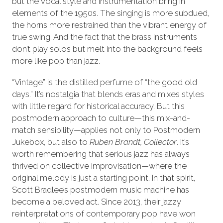
but the vocal style and instrumentation bring in
elements of the 1950s. The singing is more subdued,
the horns more restrained than the vibrant energy of
true swing. And the fact that the brass instruments
don’t play solos but melt into the background feels
more like pop than jazz.
“Vintage” is the distilled perfume of “the good old
days.” It’s nostalgia that blends eras and mixes styles
with little regard for historical accuracy. But this
postmodern approach to culture—this mix-and-
match sensibility—applies not only to Postmodern
Jukebox, but also to
Ruben Brandt, Collector
. It’s
worth remembering that serious jazz has always
thrived on collective improvisation—where the
original melody is just a starting point. In that spirit,
Scott Bradlee’s postmodern music machine has
become a beloved act. Since 2013, their jazzy
reinterpretations of contemporary pop have won