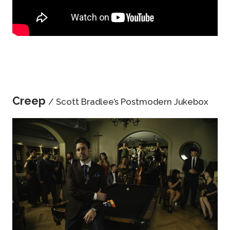
Creep
/ Scott Bradlee’s Postmodern Jukebox