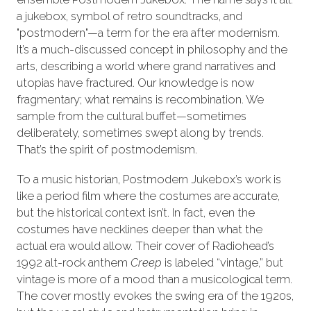
a jukebox, symbol of retro soundtracks, and
"postmodern"—a term for the era after modernism.
It’s a much-discussed concept in philosophy and the
arts, describing a world where grand narratives and
utopias have fractured. Our knowledge is now
fragmentary; what remains is recombination. We
sample from the cultural buffet—sometimes
deliberately, sometimes swept along by trends.
That’s the spirit of postmodernism.
To a music historian, Postmodern Jukebox’s work is
like a period film where the costumes are accurate,
but the historical context isn’t. In fact, even the
costumes have necklines deeper than what the
actual era would allow. Their cover of Radiohead’s
1992 alt-rock anthem
Creep
is labeled “vintage,” but
vintage is more of a mood than a musicological term.
The cover mostly evokes the swing era of the 1920s,