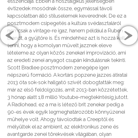
esszenciája. Ebben a nosztalgikus jelenségben
évtizedek mosódnak össze, egymással távoli
kapcsolatban álló stíluselemek keverednek. De ez a
posztmodern csipegetés a kultúra svédasztaláról
nemcsak a vintage-re igaz, hanem például a Ruben
Brandt, a gyűjtőre is. És mindehhez azt is hozzá kell
tenni, hogy a komolyan művelt jazznek eleve
lételeme az olyan közös zenekari improvizáció, ami
az eredeti zenei anyagot csupán kiindulásnak tekinti.
Scott Bradlee posztmodern zenegépe igen
népszerű formáció. A kortárs popzene jazzes átiratai
2013 óta sok-sok hallgató szívét dobogtatták meg:
már az első feldolgozás, amit 2013-ban közzétettek,
3 hónap alatt 1,8 millió Youtube-megtekintésig jutott.
A Radiohead, ez a ma is létező brit zenekar pedig a
90-es évek egyik legmeghatározóbb könnyűzenei
műhelye volt. Ahogy távolodtak a Creeptől és
mélyültek el az ambient, az elektronikus zene és
avantgarde zenei törekvések világában, olyan