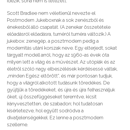
idézik, soha nem is létezett.
Scott Bradlee nem véletlenül nevezte el
Postmodern Jukeboxnak a sok zenészből és
énekesből álló csapatát. (A zenekar összetétele
előadásról előadásra, turnéról turnéra változik.) A
jukebox: zenegép, a posztmodern pedig a
modernitás utáni korszak neve. Egy elterjedt, sokat
tárgyalt modell arról, hogy az 1960-as évek óta
milyen lett a világ és a művészet. Az utópiák és az
életről szóló nagy elbeszélések kérdésessé váltak,
„minden Egész eltörött”, és már pontosan tudjuk,
hogy a világról alkotott tudásunk töredékes. De
gyűjtjük a töredékeket, és újra és újra felhasználjuk
őket, új összefüggéseket teremtve, kicsit
irányvesztetten, de szabadon; hol tudatosan
kísérletezve, hol együtt sodródva a
divatjelenségekkel. Ez lenne a posztmodern
szelleme.