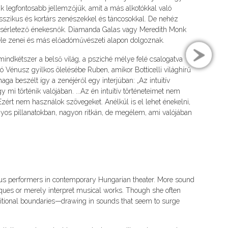
yik legfontosabb jellemzőjük, amit a más alkotókkal való
szikus és kortárs zenészekkel és táncosokkal. De nehéz
kísérletező énekesnők. Diamanda Galas vagy Meredith Monk
éle zenei és más előadóművészeti alapon dolgoznak.
indkétszer a belső világ, a psziché mélye felé csalogatva
ó Vénusz gyilkos ölelésébe Ruben, amikor Botticelli világhírű
a beszélt így a zenéjéről egy interjúban: „Az intuitív
 történik valójában. ...Az én intuitív történeteimet nem
Ezért nem használok szövegeket. Anélkül is el lehet énekelni,
nyos pillanatokban, nagyon ritkán, de megélem, ami valójában
us performers in contemporary Hungarian theater. More sound
hniques or merely interpret musical works. Though she often
aditional boundaries—drawing in sounds that seem to surge