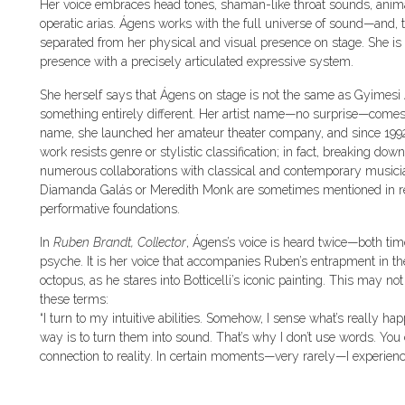
Her voice embraces head tones, shaman-like throat sounds, animal
operatic arias. Ágens works with the full universe of sound—and, t
separated from her physical and visual presence on stage. She is a
presence with a precisely articulated expressive system.
She herself says that Ágens on stage is not the same as Gyimesi
something entirely different. Her artist name—no surprise—comes
name, she launched her amateur theater company, and since 1992
work resists genre or stylistic classification; in fact, breaking down
numerous collaborations with classical and contemporary musician
Diamanda Galás or Meredith Monk are sometimes mentioned in rel
performative foundations.
In
Ruben Brandt, Collector
, Ágens’s voice is heard twice—both ti
psyche. It is her voice that accompanies Ruben’s entrapment in 
octopus, as he stares into Botticelli’s iconic painting. This may 
these terms:
“I turn to my intuitive abilities. Somehow, I sense what’s really hap
way is to turn them into sound. That’s why I don’t use words. You
connection to reality. In certain moments—very rarely—I experienc