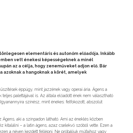
különlegesen elementáris és autonóm előadója. Inkább
lemben vett énekesi képességeknek a minél
supán az a célja, hogy zeneműveket adjon elő. Bár
tja azoknak a hangoknak a körét, amelyek
üszítések éppúgy, mint jazzének vagy operai ária. Ágens a
teljes palettájával is. Az általa előadott ének nem választható
l. Ugyanannyira színész, mint énekes: felfokozott, abszolút
Ágens, aki a színpadon látható. Ami az éneklés közben
kitalálni – a latin ágens, azaz cselekvő szóból vette. Ezen a
ezen a néven kezdett fellépni. Ne próbáljuk műfajhoz vagy