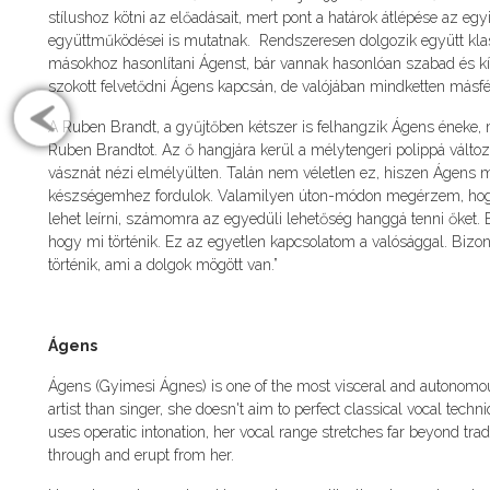
stílushoz kötni az előadásait, mert pont a határok átlépése az eg
együttműködései is mutatnak. Rendszeresen dolgozik együtt klas
másokhoz hasonlítani Ágenst, bár vannak hasonlóan szabad és 
szokott felvetődni Ágens kapcsán, de valójában mindketten másf
A Ruben Brandt, a gyűjtőben kétszer is felhangzik Ágens éneke, m
Ruben Brandtot. Az ő hangjára kerül a mélytengeri polippá változ
vásznát nézi elmélyülten. Talán nem véletlen ez, hiszen Ágens mag
készségemhez fordulok. Valamilyen úton-módon megérzem, hogy mi
lehet leírni, számomra az egyedüli lehetőség hanggá tenni őket. 
hogy mi történik. Ez az egyetlen kapcsolatom a valósággal. Bizo
történik, ami a dolgok mögött van.”
Ágens
Ágens (Gyimesi Ágnes) is one of the most visceral and autonomo
artist than singer, she doesn't aim to perfect classical vocal tec
uses operatic intonation, her vocal range stretches far beyond tr
through and erupt from her.