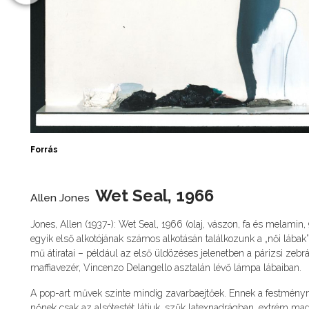
Forrás
Wet Seal, 1966
Allen Jones
Jones, Allen (1937-): Wet Seal, 1966 (olaj, vászon, fa és melamin,
egyik első alkotójának számos alkotásán találkozunk a „női lába
mű átiratai – például az első üldözéses jelenetben a párizsi zebr
maffiavezér, Vincenzo Delangello asztalán lévő lámpa lábaiban.
A pop-art művek szinte mindig zavarbaejtőek. Ennek a festményne
nőnek csak az alsótestét látjuk, szűk latexnadrágban, extrém mag