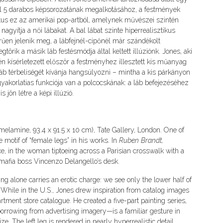
 fel 5 darabos képsorozatának megalkotásához, a festmények
tus ez az amerikai pop-artból, amelynek művészei szintén
gyítja a női lábakat. A bal lábat szinte hiperrealisztikus
rűen jelenik meg, a lábfejnél-cipőnél már szándékolt
törik a másik láb festésmódja által keltett illúziónk. Jones, aki
én kísérletezett először a festményhez illesztett kis műanyag
láb térbeliségét kívánja hangsúlyozni – mintha a kis párkányon
yakorlatias funkciója van a polcocskának: a láb befejezéséhez
jön létre a képi illúzió.
melamine, 93.4 x 91.5 x 10 cm), Tate Gallery, London. One of
e motif of “female legs” in his works. In
Ruben Brandt,
nce, in the woman tiptoeing across a Parisian crosswalk with a
n mafia boss Vincenzo Delangello’s desk.
ng alone carries an erotic charge: we see only the lower half of
 While in the U.S., Jones drew inspiration from catalog images
artment store catalogue. He created a five-part painting series,
orrowing from advertising imagery—is a familiar gesture in
e. The left leg is rendered in nearly hyperrealistic detail,