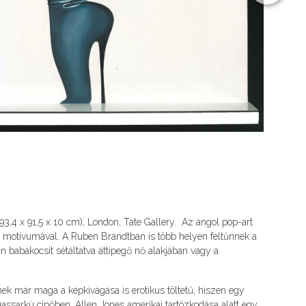
 93,4 x 91,5 x 10 cm), London, Tate Gallery. Az angol pop-art
k” motívumával. A Ruben Brandtban is több helyen feltűnnek a
án babakocsit sétáltatva áttipegő nő alakjában vagy a
k már maga a képkivágása is erotikus töltetű, hiszen egy
assarkú cipőben. Allen Jones amerikai tartózkodása alatt egy