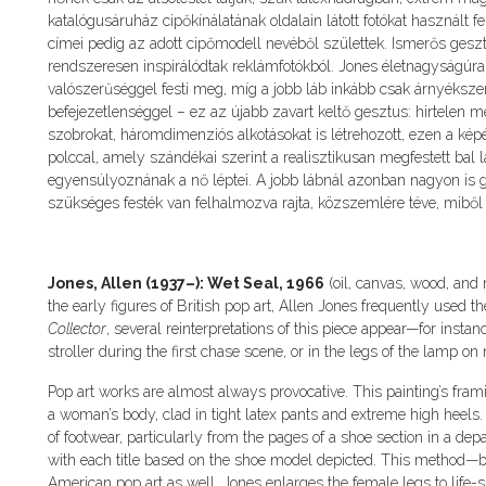
katalógusáruház cipőkínálatának oldalain látott fotókat használt
címei pedig az adott cipőmodell nevéből születtek. Ismerős gesz
rendszeresen inspirálódtak reklámfotókból. Jones életnagyságúra na
valószerűséggel festi meg, míg a jobb láb inkább csak árnyéksze
befejezetlenséggel – ez az újabb zavart keltő gesztus: hirtelen meg
szobrokat, háromdimenziós alkotásokat is létrehozott, ezen a kép
polccal, amely szándékai szerint a realisztikusan megfestett bal 
egyensúlyoznának a nő léptei. A jobb lábnál azonban nagyon is g
szükséges festék van felhalmozva rajta, közszemlére téve, miből is 
Jones, Allen (1937–): Wet Seal, 1966
(oil, canvas, wood, and 
the early figures of British pop art, Allen Jones frequently used th
Collector
, several reinterpretations of this piece appear—for insta
stroller during the first chase scene, or in the legs of the lamp o
Pop art works are almost always provocative. This painting’s frami
a woman’s body, clad in tight latex pants and extreme high heels.
of footwear, particularly from the pages of a shoe section in a dep
with each title based on the shoe model depicted. This method—b
American pop art as well. Jones enlarges the female legs to life-siz