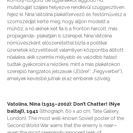
mutatóujját szájára helyezve rendkívül szuggesztíven
fejez ki. Nina Vatolina plakáttervező és festőművész a
szomszédját kérte meg, hogy álljon modellt a
műhöz, a nő akinek két fia is a fronton harcolt, más
propaganda- plakátjain is szerepel. Nina Vatolina
nőművészként előszeretettel bízta a politikai
üzenetek közvetítését valamilyen központba állított
nőalakra, akik szerinte mélyebb és valódibb hatást
tudtak gyakorolni a nézőkre, mint a más plakátokon
szereplő hangzatos jelszavak („Előre!”, „Fegyverbe!”),
amelyek kevésbé jutnak el az emberek szívéig.
Vatolina, Nina (1915–2002): Don’t Chatter! (Nye
baltaj!), 1941
(lithograph, 60 x 40 cm, Tate Gallery,
London). The most well-known Soviet poster of the
Second World War warns that the enemy is near—
even the most seemingly innocent leak of