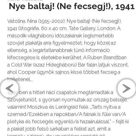
Nye baltaj! (Ne fecsegj!), 1941
Vatolina, Nina (1915-2002): Nye baltaj! (Ne fecsegj!),
1941 (litográfia, 60 x 40 cm, Tate Gallery, London. A
második világháború időszakának legismertebb
szovjet plakátja arra figyelmeztet, hogy közel az
ellenség, a legártatlanabbnak tűnő információ
kifecsegése is életekbe kerülhet. A Ruben Brandtban
a Cold War (azaz Hidegháború) Bár falán látjuk viszont,
ahol Cooper ügynök sajnos kissé többet fecseg a
kelleténél...
1941-ben a hitleri náci csapatok megtámadták a
Szovjetuniót, s gyorsan nyomultak az ország belseje,
valamint Moszkva és Leningrád felé. „Tarts nyitva a
szemed/Ezekben a napokban/A falnak is füle van/A
pletyka és fecsegés egyenlő/a hazaárulással.” - fejti ki
a plakát jobb felső sarkában a felirat azt, amit a
komoly-szigorú, de ugyanakkor aggódó nő,