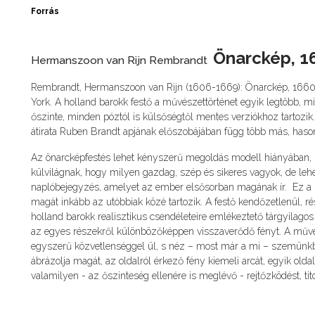
Forrás
Önarckép, 1
Hermanszoon van Rijn Rembrandt
Rembrandt, Hermanszoon van Rijn (1606-1669): Önarckép, 1660 (
York. A holland barokk festő a művészettörténet egyik legtöbb, m
őszinte, minden póztól is külsőségtől mentes verziókhoz tartozik.
átirata Ruben Brandt apjának előszobájában függ több más, haso
Az önarcképfestés lehet kényszerű megoldás modell hiányában, 
külvilágnak, hogy milyen gazdag, szép és sikeres vagyok, de lehet
naplóbejegyzés, amelyet az ember elsősorban magának ír. Ez a 
magát inkább az utóbbiak közé tartozik. A festő kendőzetlenül, ré
holland barokk realisztikus csendéleteire emlékeztető tárgyilagos 
az egyes részekről különbözőképpen visszaverődő fényt. A művés
egyszerű közvetlenséggel ül, s néz – most már a mi – szemünkbe. 
ábrázolja magát, az oldalról érkező fény kiemeli arcát, egyik old
valamilyen - az őszinteség ellenére is meglévő - rejtőzködést, tit