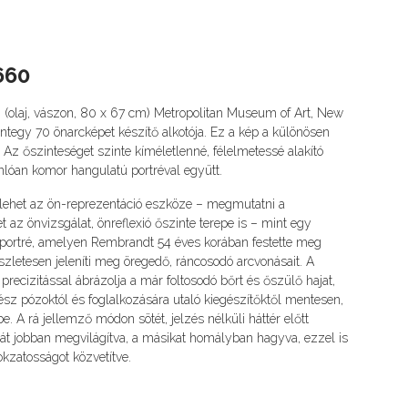
660
olaj, vászon, 80 x 67 cm) Metropolitan Museum of Art, New
integy 70 önarcképet készítő alkotója. Ez a kép a különösen
 Az őszinteséget szinte kíméletlenné, félelmetessé alakító
nlóan komor hangulatú portréval együtt.
lehet az ön-reprezentáció eszköze – megmutatni a
 az önvizsgálat, önreflexió őszinte terepe is – mint egy
portré, amelyen Rembrandt 54 éves korában festette meg
szletesen jeleníti meg öregedő, ráncosodó arcvonásait. A
precizitással ábrázolja a már foltosodó bőrt és őszülő hajat,
z pózoktól és foglalkozására utaló kiegészítőktől mentesen,
A rá jellemző módon sötét, jelzés nélküli háttér előtt
alát jobban megvilágítva, a másikat homályban hagyva, ezzel is
okzatosságot közvetítve.