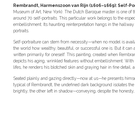
Rembrandt, Harmenszoon van Rijn (1606–1669): Self-Por
Museum of Art, New York). The Dutch Baroque master is one of the m
around 70 self-portraits. This particular work belongs to the esp
embellishment. Its haunting reinterpretation hangs in the hallwa
portraits.
Self-portraiture can stem from necessity—when no model is availa
the world how wealthy, beautiful, or successful one is. But it can a
written primarily for oneself. This painting, created when Rembran
depicts his aging, wrinkled features without embellishment. With t
lifes, he renders his blotched skin and graying hair in fine detail, 
Seated plainly and gazing directly—now at us—he presents himsel
typical of Rembrandt, the undefined dark background isolates the f
brightly, the other left in shadow—conveying, despite the honesty