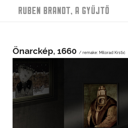
RUBEN BRANDT, A GYŰJTŐ
Önarckép, 1660
/ remake: Milorad Krstić