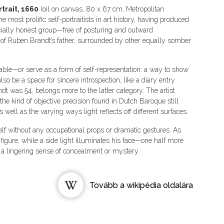
trait, 1660
(oil on canvas, 80 x 67 cm, Metropolitan
ost prolific self-portraitists in art history, having produced
ecially honest group—free of posturing and outward
y of Ruben Brandt’s father, surrounded by other equally somber
ble—or serve as a form of self-representation: a way to show
lso be a space for sincere introspection, like a diary entry
dt was 54, belongs more to the latter category. The artist
he kind of objective precision found in Dutch Baroque still
as well as the varying ways light reflects off different surfaces.
f without any occupational props or dramatic gestures. As
igure, while a side light illuminates his face—one half more
, a lingering sense of concealment or mystery.
Tovább a wikipédia oldalára