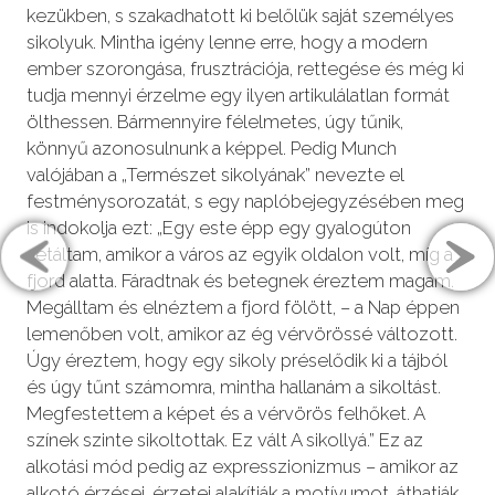
kezükben, s szakadhatott ki belőlük saját személyes
sikolyuk. Mintha igény lenne erre, hogy a modern
ember szorongása, frusztrációja, rettegése és még ki
tudja mennyi érzelme egy ilyen artikulálatlan formát
ölthessen. Bármennyire félelmetes, úgy tűnik,
könnyű azonosulnunk a képpel. Pedig Munch
valójában a „Természet sikolyának” nevezte el
festménysorozatát, s egy naplóbejegyzésében meg
is indokolja ezt: „Egy este épp egy gyalogúton
sétáltam, amikor a város az egyik oldalon volt, míg a
fjord alatta. Fáradtnak és betegnek éreztem magam.
Megálltam és elnéztem a fjord fölött, – a Nap éppen
lemenőben volt, amikor az ég vérvörössé változott.
Úgy éreztem, hogy egy sikoly préselődik ki a tájból
és úgy tűnt számomra, mintha hallanám a sikoltást.
Megfestettem a képet és a vérvörös felhőket. A
színek szinte sikoltottak. Ez vált A sikollyá.” Ez az
alkotási mód pedig az expresszionizmus – amikor az
alkotó érzései, érzetei alakítják a motívumot, áthatják