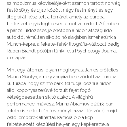
szimbolizmus képviselőjeként számon tartott norvég
festő 1893 és 1910 között négy festményt és egy
litográfiát készített a témáról, amely az európai
festészet egyik leghíresebb motívuma lett. A filmben
a párizsi üldözéses jelenetben a hídon átszáguldó
autóktól rémülten sikoltó nő alakjában ismehetünk a
Munch-képre, a fekete-fehér litográfia-változat pedig
Ruben Brandt pólóján tűnik fel a Psychology Journal
címlapján.
Mint egy látomás, olyan megfoghatatlan és erőteljes
Munch Sikolya, amely annyira beleivódott az európai
kultúrába, hogy szinte bárki fel tudja idézni a hídon
álló, koponyaszerűvé torzult fejét fogó,
kétségbeesetten sikító alakot. A világhírű
performance-művész, Marina Abramovic 2013-ban
„életre is keltette” a festményt, azaz először ő, majd
oslói emberek állhattak kamera elé a kép
feltételezett készülési helyén egy képkerettel a