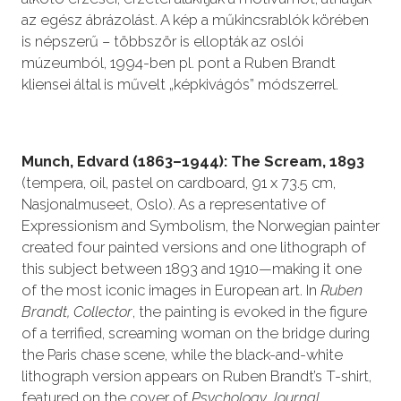
az egész ábrázolást. A kép a műkincsrablók körében
is népszerű – többször is ellopták az oslói
múzeumból, 1994-ben pl. pont a Ruben Brandt
kliensei által is művelt „képkivágós” módszerrel.
Munch, Edvard (1863–1944): The Scream, 1893
(tempera, oil, pastel on cardboard, 91 x 73.5 cm,
Nasjonalmuseet, Oslo). As a representative of
Expressionism and Symbolism, the Norwegian painter
created four painted versions and one lithograph of
this subject between 1893 and 1910—making it one
of the most iconic images in European art. In
Ruben
Brandt, Collector
, the painting is evoked in the figure
of a terrified, screaming woman on the bridge during
the Paris chase scene, while the black-and-white
lithograph version appears on Ruben Brandt’s T-shirt,
featured on the cover of
Psychology Journal
.