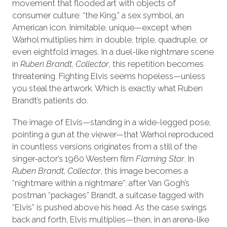
movement that flooded art with objects of
consumer culture: “the King,” a sex symbol, an
American icon. Inimitable, unique—except when
Warhol multiplies him: in double, triple, quadruple, or
even eightfold images. In a duel-like nightmare scene
in
Ruben Brandt, Collector
, this repetition becomes
threatening. Fighting Elvis seems hopeless—unless
you steal the artwork. Which is exactly what Ruben
Brandt’s patients do.
The image of Elvis—standing in a wide-legged pose,
pointing a gun at the viewer—that Warhol reproduced
in countless versions originates from a still of the
singer-actor’s 1960 Western film
Flaming Star
. In
Ruben Brandt, Collector
, this image becomes a
“nightmare within a nightmare”: after Van Gogh’s
postman “packages” Brandt, a suitcase tagged with
“Elvis” is pushed above his head. As the case swings
back and forth, Elvis multiplies—then, in an arena-like