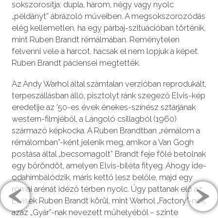
sokszorosítja: dupla, három, négy vagy nyolc
„példányt” ábrázoló műveiben. A megsokszorozódás
elég kellemetlen, ha egy párbaj-szituációban történik,
mint Ruben Brandt rémálmában. Reménytelen
felvenni vele a harcot, hacsak el nem lopjuk a képet.
Ruben Brandt páciensei megtették.
Az Andy Warhol által számtalan verzióban reprodukált,
terpeszállásban álló, pisztolyt ránk szegező Elvis-kép
eredetije az '50-es évek énekes-színész sztárjának
western-filmjéből, a Lángoló csillagból (1960)
származó képkocka. A Ruben Brandtban „rémálom a
rémálomban”-ként jelenik meg, amikor a Van Gogh
postása által „becsomagolt” Brandt feje fölé betolnak
egy bőröndöt, amelyen Elvis-biléta fityeg. Ahogy ide-
odahimbálódzik, máris kettő lesz belőle, majd egy
római arénát idéző térben nyolc. Úgy pattanak elő az
Elvisek Ruben Brandt körül, mint Warhol „Factory”-nek,
azaz „Gyár”-nak nevezett műhelyéből – szinte