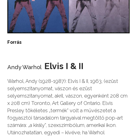
Forrás
Elvis I & II
Andy Warhol
Warhol, Andy (1928-1987): Elvis I & II, 1963, (ezüst
selyemszitanyomat, vászon és ezüst
selyemszitanyomat, akril, vászon, egyenként 208 cm
x 208 cm) Toronto, Art Gallery of Ontario. Elvis
Presley tökéletes „termék” volt a művészetet a
fogyasztói társadalom tárgyaival megtöltő pop-art
számára: „a király”, szexszimbólum, amerikai ikon.
Utánozhatatlan, egyedi – kivéve, ha Warhol