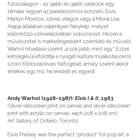
futószalagon - az újabb és újabb variációk egy
témára: legyen az paradicsomos konzerv, Elvis,
Marilyn Monroe, színes virágok vagy a Mona Lisa.
Alapja általában valamilyen fénykép, melyet
különböző színvariációkban sokszorosít. Hiszen a
művészetet is marketingesként szemlélő és művelő
Warhol hitvallása szerint „a sok jobb, mint egy”. Ezzel
kétségkívül kifordítja a nyugati kultúra műalkotásokról
szóló többszázéves felfogását, amely szerint akkor
értékes egy mű, ha eredeti és egyedi.
Andy Warhol (1928–1987):
Elvis I & II
, 1963
(Silver silkscreen print on canvas and silver silkscreen
print with acrylic on canvas, each 208 x 208 cm)
Art Gallery of Ontario, Toronto
Elvis Presley was the perfect “product” for pop art, a