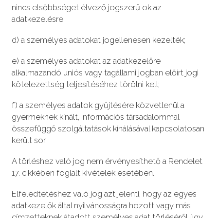
nincs elsőbbséget élvező jogszerű ok az
adatkezelésre,
d) a személyes adatokat jogellenesen kezelték;
e) a személyes adatokat az adatkezelőre
alkalmazandó uniós vagy tagállami jogban előírt jogi
kötelezettség teljesítéséhez törölni kell;
f) a személyes adatok gyűjtésére közvetlenül a
gyermeknek kínált, információs társadalommal
összefüggő szolgáltatások kínálásával kapcsolatosan
került sor.
A törléshez való jog nem érvényesíthető a Rendelet
17. cikkében foglalt kivételek esetében.
Elfeledtetéshez való jog azt jelenti, hogy az egyes
adatkezelők által nyilvánosságra hozott vagy más
címzetteknek átadott személyes adat törléséről úgy