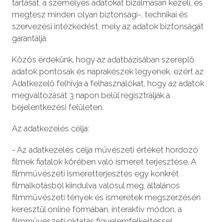
tartását, a személyes adatokat bizalmasan kezeli, és
megtesz minden olyan biztonsági-, technikai és
szervezési intézkedést, mely az adatok biztonságát
garantálja.
Közös érdekünk, hogy az adatbázisában szereplő
adatok pontosak és naprakészek legyenek, ezért az
Adatkezelő felhívja a felhasználókat, hogy az adatok
megváltozását 3 napon belül regisztrálják a
bejelentkezési felületen.
Az adatkezelés célja:
- Az adatkezelés célja művészeti értéket hordozó
filmek fiatalok körében való ismeret terjesztése. A
filmművészeti ismeretterjesztés egy konkrét
filmalkotásból kiindulva valósul meg, általános
filmművészeti tények és ismeretek megszerzésén
keresztül online formában, interaktív módon, a
filmművészeti oktatás figyelemfelkeltéssel