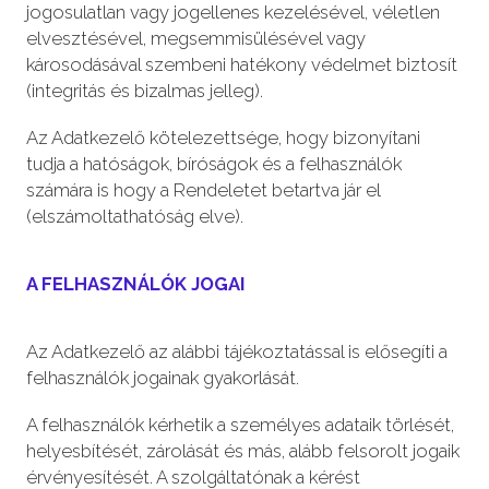
jogosulatlan vagy jogellenes kezelésével, véletlen
elvesztésével, megsemmisülésével vagy
károsodásával szembeni hatékony védelmet biztosít
(integritás és bizalmas jelleg).
Az Adatkezelő kötelezettsége, hogy bizonyítani
tudja a hatóságok, bíróságok és a felhasználók
számára is hogy a Rendeletet betartva jár el
(elszámoltathatóság elve).
A FELHASZNÁLÓK JOGAI
Az Adatkezelő az alábbi tájékoztatással is elősegíti a
felhasználók jogainak gyakorlását.
A felhasználók kérhetik a személyes adataik törlését,
helyesbítését, zárolását és más, alább felsorolt jogaik
érvényesítését. A szolgáltatónak a kérést