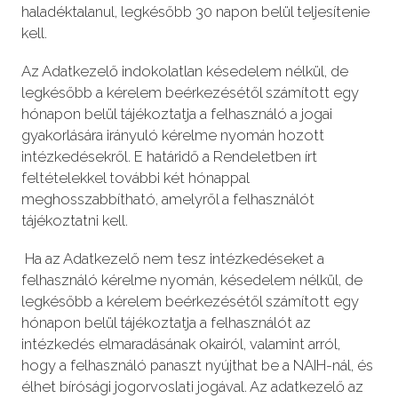
haladéktalanul, legkésőbb 30 napon belül teljesítenie
kell.
Az Adatkezelő indokolatlan késedelem nélkül, de
legkésőbb a kérelem beérkezésétől számított egy
hónapon belül tájékoztatja a felhasználó a jogai
gyakorlására irányuló kérelme nyomán hozott
intézkedésekről. E határidő a Rendeletben írt
feltételekkel további két hónappal
meghosszabbítható, amelyről a felhasználót
tájékoztatni kell.
Ha az Adatkezelő nem tesz intézkedéseket a
felhasználó kérelme nyomán, késedelem nélkül, de
legkésőbb a kérelem beérkezésétől számított egy
hónapon belül tájékoztatja a felhasználót az
intézkedés elmaradásának okairól, valamint arról,
hogy a felhasználó panaszt nyújthat be a NAIH-nál, és
élhet bírósági jogorvoslati jogával. Az adatkezelő az