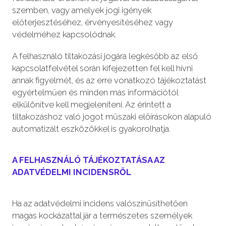
szemben, vagy amelyek jogi igények
előterjesztéséhez, érvényesítéséhez vagy
védelméhez kapcsolódnak.
A felhasználó tiltakozási jogára legkésőbb az első
kapcsolatfelvétel során kifejezetten fel kell hívni
annak figyelmét, és az erre vonatkozó tájékoztatást
egyértelműen és minden más információtól
elkülönítve kell megjeleníteni. Az érintett a
tiltakozáshoz való jogot műszaki előírásokon alapuló
automatizált eszközökkel is gyakorolhatja.
A FELHASZNÁLÓ TÁJÉKOZTATÁSA AZ
ADATVÉDELMI INCIDENSRŐL
Ha az adatvédelmi incidens valószínűsíthetően
magas kockázattal jár a természetes személyek