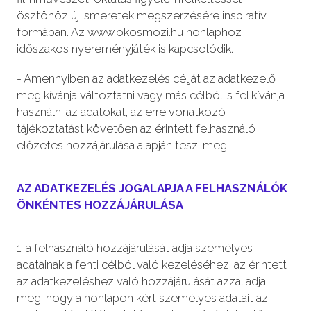
ösztönöz új ismeretek megszerzésére inspiratív
formában. Az www.okosmozi.hu honlaphoz
időszakos nyereményjáték is kapcsolódik.
- Amennyiben az adatkezelés célját az adatkezelő
meg kívánja változtatni vagy más célból is fel kívánja
használni az adatokat, az erre vonatkozó
tájékoztatást követően az érintett felhasználó
előzetes hozzájárulása alapján teszi meg.
AZ ADATKEZELÉS JOGALAPJA A FELHASZNÁLÓK
ÖNKÉNTES HOZZÁJÁRULÁSA
1. a felhasználó hozzájárulását adja személyes
adatainak a fenti célból való kezeléséhez, az érintett
az adatkezeléshez való hozzájárulását azzal adja
meg, hogy a honlapon kért személyes adatait az