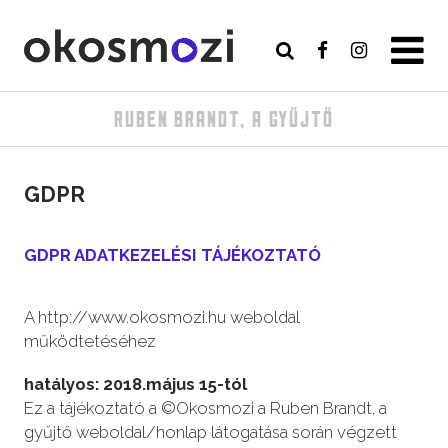
RUBEN BRANDT, A GYŰJTŐ
GDPR
GDPR ADATKEZELÉSI TÁJÉKOZTATÓ
A http://www.okosmozi.hu weboldal
működtetéséhez
hatályos: 2018.május 15-tól
Ez a tájékoztató a ©Okosmozi a Ruben Brandt, a
gyűjtő weboldal/honlap látogatása során végzett