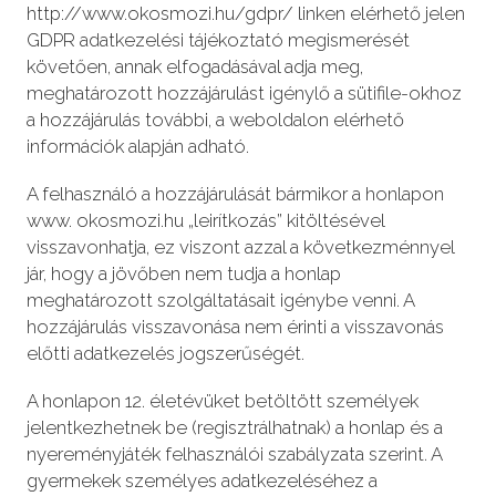
http://www.okosmozi.hu/gdpr/ linken elérhető jelen
GDPR adatkezelési tájékoztató megismerését
követően, annak elfogadásával adja meg,
meghatározott hozzájárulást igénylő a sütifile-okhoz
a hozzájárulás további, a weboldalon elérhető
információk alapján adható.
A felhasználó a hozzájárulását bármikor a honlapon
www. okosmozi.hu „leirítkozás” kitöltésével
visszavonhatja, ez viszont azzal a következménnyel
jár, hogy a jövőben nem tudja a honlap
meghatározott szolgáltatásait igénybe venni. A
hozzájárulás visszavonása nem érinti a visszavonás
előtti adatkezelés jogszerűségét.
A honlapon 12. életévüket betöltött személyek
jelentkezhetnek be (regisztrálhatnak) a honlap és a
nyereményjáték felhasználói szabályzata szerint. A
gyermekek személyes adatkezeléséhez a