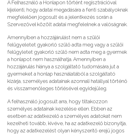
A Felhasználó a Honlapon történt regisztrációval
kijelenti, hogy adatai megadására a fenti szabályoknak
megfelelően jogosult és a jelentkezés során a
Szervezővel közölt adatai megfelelnek a valóságnak.
Amennyiben a hozzájárulást nem a szülői
felügyeletet gyakorló szülő adta meg vagy a szülői
felügyletet gyakorló szülő nem adta meg a gyermek
a honlapot nem használhatja. Amennyiben a
hozzájárulás hiánya a szolgáltató tudomására jut a
gyermeket a honlap használatából a szolgáltató
kizárja, személyes adatainak azonnali hatállyal történő
és visszamenőleges törlésével egyidejűleg.
A felhasználó jogosult arra, hogy tiltakozzon
személyes adatainak kezelése ellen. Ebben az
esetben az adatkezelő a személyes adatokat nem
kezelheti tovább, kivéve, ha az adatkezelő bizonyítja,
hogy az adatkezelést olyan kényszerítő erejű jogos