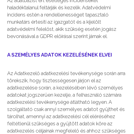
Az adatbázist ért esetleges incidenseket
haladéktalanul feltárják és kezelik. Adatvédelmi
incidens estén a rendellenességet tapasztaló
munkatárs értesíti az igazgatót és a kijelölt
adatvédelmi felelőst, akik szükség esetén jogász
bevonásával a GDPR előírásai szerint járnak el.
A SZEMÉLYES ADATOK KEZELÉSÉNEK ELVEI
Az Adatkezelő adatkezelési tevékenysége során arra
törekszik, hogy tisztességesen járjon el az
adatkezelése során, a kezelésében lévő személyes
adatokat jogszerűen kezelje, a felhasználó számára
adatkezelési tevékenysége átlátható legyen. A
szolgáltató csak annyi személyes adatot gyűjthet és
tárolhat, amennyi az adatkezelési cél eléréséhez
feltétlenül szükséges a gyűjtött adatok köre az
adatkezelés céljainak megfelelő és ahhoz szükséges