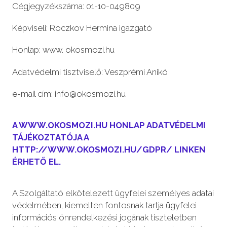
Cégjegyzékszáma: 01-10-049809
Képviseli: Roczkov Hermina igazgató
Honlap: www. okosmozi.hu
Adatvédelmi tisztviselő: Veszprémi Anikó
e-mail cím: info@okosmozi.hu
A WWW.OKOSMOZI.HU HONLAP ADATVÉDELMI
TÁJÉKOZTATÓJA A
HTTP://WWW.OKOSMOZI.HU/GDPR/ LINKEN
ÉRHETŐ EL.
A Szolgáltató elkötelezett ügyfelei személyes adatai
védelmében, kiemelten fontosnak tartja ügyfelei
információs önrendelkezési jogának tiszteletben