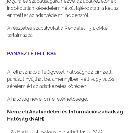
jogaira és szabadságaira nézve, az adatkezelőnek
indokolatlan késedelem nélkül tájékoztatnia kell az
érintettet az adatvédelmi incidensről.
A részletes szabályokat a Rendelet 34. cikke
tartalmazza.
PANASZTÉTELI JOG
A felhasználó a felügyeleti hatósághoz címzett
panaszt nyújthat be, amennyiben vélt vagy valós
sérelem éri az adatkezelés körében.
A hatóság neve: címe: elérhetősége:
Nemzeti Adatvédelmi és Információszabadság
Hatóság (NAIH)
1125 Budapest, Szilágyi Erzsébet fasor 22/C.