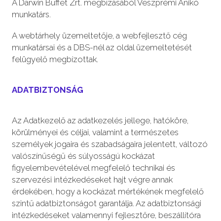
A Darwin Buffet Zrt. megbízásából Veszprémi Anikó
munkatárs.
A webtárhely üzemeltetője, a webfejlesztő cég
munkatársai és a DBS-nél az oldal üzemeltetését
felügyelő megbízottak.
ADATBIZTONSÁG
Az Adatkezelő az adatkezelés jellege, hatóköre,
körülményei és céljai, valamint a természetes
személyek jogaira és szabadságaira jelentett, változó
valószínűségű és súlyosságú kockázat
figyelembevételével megfelelő technikai és
szervezési intézkedéseket hajt végre annak
érdekében, hogy a kockázat mértékének megfelelő
szintű adatbiztonságot garantálja. Az adatbiztonsági
intézkedéseket valamennyi fejlesztőre, beszállítóra