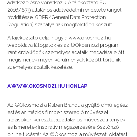
adatkezelésre vonatkozik. A tájékoztató EU
2016/679 általános adatvédelmi rendelete (angol
rövidítéssel GDPR/General Data Protection
Regulation) szabályainak megfelelően készült.
A tájékoztató célja, hogy a www.okosmozi.hu
weboldalra látogatók és az ©Okosmozi program
iránt érdeklődők személyes adataik megadása előtt
megismerjék milyen körülmények között történik
személyes adataik kezelése.
A WWW.OKOSMOZI.HU HONLAP
Az ©Okosmozi a Ruben Brandt, a gyűjtő című egész
estés animációs filmben szereplő művészeti
utalásokon keresztül az általános művészeti tények
és ismeretek inspiratív megszerzésére ösztönző
online tudástár. Az ©Okosmozi a művészeti oktatást