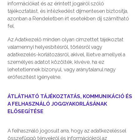
információkat és az érintett jogairól szóló
tájékoztatást, és intézkedést díjmentesen biztosítja,
azonban a Rendeletben írt esetekben díj számítható
fel.
Az Adatkezelő minden olyan címzettet tájékoztat
valamennyi helyesbítésről, törlésről vagy
adatkezelés-korlátozásról, akivel, illetve amellyel a
személyes adatot közölték, kivéve, ha ez
lehetetlennek bizonyul, vagy aránytalanul nagy
erőfeszítést igényelne.
ÁTLÁTHATÓ TÁJÉKOZTATÁS, KOMMUNIKÁCIÓ ÉS
A FELHASZNÁLÓ JOGGYAKORLÁSÁNAK
ELŐSEGÍTÉSE
A felhasználó jogosult arra, hogy az adatkezeléssel
összefüggő tényekről és információkról az