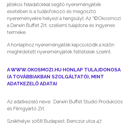
játékos feladatokkal segítő nyereményjáték
esetében is a tudásfokozó és megosztó
nyereményekre helyezi a hangsúlyt. Az "©Okosmozi
a Darwin Buffet Zrt. szellemi tulajdona és ingyenes
terméke.
A honlaphoz nyereményjáték kapcsolódik a külön
meghirdetett nyereményjáték feltételek szerint.
A WWW.OKOSMOZI.HU HONLAP TULAJDONOSA
(A TOVÁBBIAKBAN SZOLGÁLTATÓ), MINT
ADATKEZELŐ ADATAI
Az adatkezelő neve: Darwin Buffet Stúdió Produkciós
és Filmgyártó Zrt.
Székhelye: 1068 Budapest, Benczúr utca 47.