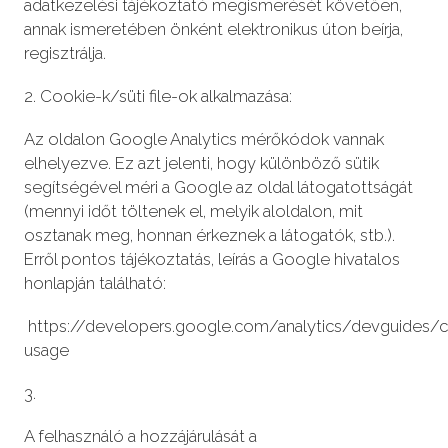
adatkezelési tájékoztató megismerését követően,
annak ismeretében önként elektronikus úton beírja,
regisztrálja.
2. Cookie-k/süti file-ok alkalmazása:
Az oldalon Google Analytics mérőkódok vannak
elhelyezve. Ez azt jelenti, hogy különböző sütik
segítségével méri a Google az oldal látogatottságát
(mennyi időt töltenek el, melyik aloldalon, mit
osztanak meg, honnan érkeznek a látogatók, stb.).
Erről pontos tájékoztatás, leírás a Google hivatalos
honlapján található:
https://developers.google.com/analytics/devguides/c
usage
3.
A felhasználó a hozzájárulását a