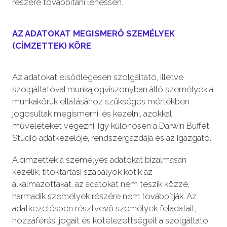
részére továbbítani lehessen.
AZ ADATOKAT MEGISMERŐ SZEMÉLYEK
(CÍMZETTEK) KÖRE
Az adatokat elsődlegesen szolgáltató, illetve
szolgáltatóval munkajogviszonyban álló személyek a
munkakörük ellátásához szükséges mértékben
jogosultak megismerni, és kezelni, azokkal
műveleteket végezni, igy különösen a Darwin Buffet
Stúdió adatkezelője, rendszergazdája és az igazgató.
A címzettek a személyes adatokat bizalmasan
kezelik, titoktartási szabályok kötik az
alkalmazottakat, az adatokat nem teszik közzé,
harmadik személyek részére nem továbbítják. Az
adatkezelésben résztvevő személyek feladatait,
hozzáférési jogait és kötelezettségeit a szolgáltató