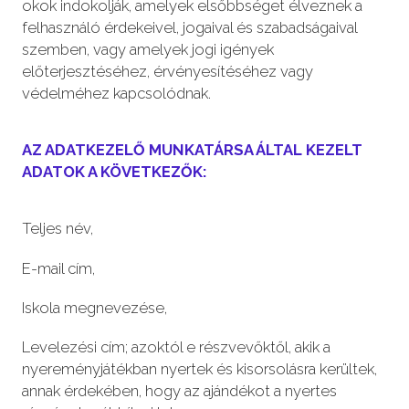
okok indokolják, amelyek elsőbbséget élveznek a
felhasználó érdekeivel, jogaival és szabadságaival
szemben, vagy amelyek jogi igények
előterjesztéséhez, érvényesítéséhez vagy
védelméhez kapcsolódnak.
AZ ADATKEZELŐ MUNKATÁRSA ÁLTAL KEZELT
ADATOK A KÖVETKEZŐK:
Teljes név,
E-mail cím,
Iskola megnevezése,
Levelezési cím; azoktól e részvevőktől, akik a
nyereményjátékban nyertek és kisorsolásra kerültek,
annak érdekében, hogy az ajándékot a nyertes