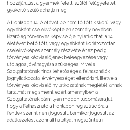
hozzájárulást a gyermek feletti szülői felügyeletet
gyakorló szülő adhatja meg.
A Honlapon 14. életévét be nem töltött kiskorú, vagy
egyébként cselekvőképtelen személy nevében
kizárólag törvényes képviselője nyilatkozhat, a 14.
életévét betöltött, vagy egyébként korlátozottan
cselekvőképes személy részvételéhez pedig
törvényes képviselőjének beleegyezése vagy
utólagos jóváhagyása szükséges. Mivel a
Szolgáltatónak nincs lehetősége a felhasználók
jognyilatkozatai érvényességét ellenőrizni, illetve a
törvényes képviselő nyilatkozatának meglétét, annak
tartalmát megismerni, ezért amennyiben a
Szolgáltatónak bármilyen módon tudomására jut,
hogy a Felhasználó a Honlapon regisztrációra a
fentiek szerint nem jogosult, bármikor jogosult az
adatkezelést azonnali hatállyal megszüntetni.