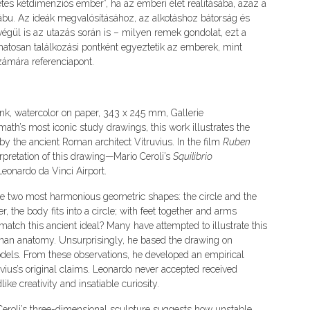
tes kétdimenziós ember”, ha az emberi élet realitásába, azaz a
ábu. Az ideák megvalósításához, az alkotáshoz bátorság és
végül is az utazás során is – milyen remek gondolat, ezt a
matosan találkozási pontként egyeztetik az emberek, mint
ámára referenciapont.
ink, watercolor on paper, 343 x 245 mm, Gallerie
ath’s most iconic study drawings, this work illustrates the
 by the ancient Roman architect Vitruvius. In the film
Ruben
rpretation of this drawing—Mario Ceroli’s
Squilibrio
eonardo da Vinci Airport.
 the two most harmonious geometric shapes: the circle and the
, the body fits into a circle; with feet together and arms
 match this ancient ideal? Many have attempted to illustrate this
uman anatomy. Unsurprisingly, he based the drawing on
ls. From these observations, he developed an empirical
uvius’s original claims. Leonardo never accepted received
ke creativity and insatiable curiosity.
eroli’s three-dimensional sculpture suggests how unstable