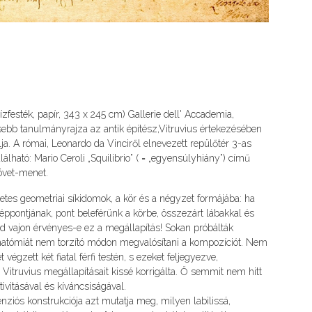
 vízfesték, papír, 343 x 245 cm) Gallerie dell' Accademia,
ebb tanulmányrajza az antik építész,Vitruvius értekezésében
rálja. A római, Leonardo da Vinciről elnevezett repülőtér 3-as
álható: Mario Ceroli „Squilibrio” ( = „egyensúlyhiány”) című
jövet-menet.
életes geometriai síkidomok, a kör és a négyzet formájába: ha
zéppontjának, pont beleférünk a körbe, összezárt lábakkal és
ád vajon érvényes-e ez a megállapítás! Sokan próbálták
i anatómiát nem torzító módon megvalósítani a kompozíciót. Nem
gzett két fiatal férfi testén, s ezeket feljegyezve,
n Vitruvius megállapításait kissé korrigálta. Ő semmit nem hitt
ivitásával és kíváncsiságával.
nziós konstrukciója azt mutatja meg, milyen labilissá,