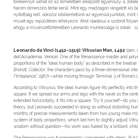
törékennyé válhat ez az elméletben elképzelt egyensúly, a „tökéle
három dimenziós térbe kerül. Mint egy madzagon rángatott kis b
nyitottság kell, sokszor kibillenhetünk az egyensúlyunkból, mint 
művet egy repülőtéren elhelyezni. Ahol ráadásul a szobrot folya
ahogy a művészettörténetben Leonardo munkássága is sokak sz
Leonardo da Vinci (1452–1519): Vitruvian Man, 1492
(pen, 
dell’Accademia, Venice). One of the Renaissance master and polym
proportions of the “ideal human body” as described in the treatise
Brandt, Collector
, the characters pass by a three-dimensional inte
(“Imbalance,” 1967)—while moving through Terminal 3 of Rome’s L
According to Vitruvius, the ideal human figure fits perfectly into
square. If we spread our arms and legs with the navel as the center
extended horizontally, it fits into a square. Try it yourself—do you
theory, but Leonardo succeeded in doing so without distorting h
months of precise measurements taken from two young male mode
system of body proportions, which led him to slightly adjust Vitr
wisdom without question—his work was fueled by a brilliant, childli
The Renaissance was fundamentally concerned with ideals. But C