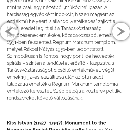
így a szobor is őriz valamit a kétdimenziósságból,
mintha csak egy nézetből „működne” igazán. A
harciasság egyébként indokolt, hiszen magáért az
emlékmű helyéért is állandó „vetélkedés” zajlott a
téren: eredetileg itt állt a Tanácsköztársaság
legyőzésének emlékére, közadakozásból emelt,
1931-ben felszentelt Regnum Marianum templom,
melyet Rákosi Mátyás 1951-ben lebonttatott.
Szimbolikusan is fontos, hogy pont ide helyezték
spirális – szintén a lendületet erősítő - talapzatra a
Tanácsköztársaságot dicsőítő emlékművet, végül
ennek 1992-es elszállítása után az ottmaradt
talapzatra emelték a Regnum Marianum templomra
emlékező keresztet. Szép példája a közterek politikai
rendszereket követő változásának.
Kiss István (1927–1997): Monument to the
Hungarian Soviet Republic, 1969
(bronze, 8 m