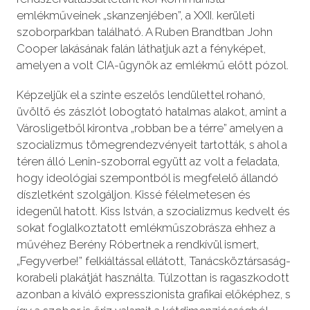
emlékműveinek „skanzenjében”, a XXII. kerületi
szoborparkban található. A Ruben Brandtban John
Cooper lakásának falán láthatjuk azt a fényképet,
amelyen a volt CIA-ügynök az emlékmű előtt pózol.
Képzeljük el a szinte eszelős lendülettel rohanó,
üvöltő és zászlót lobogtató hatalmas alakot, amint a
Városligetből kirontva „robban be a térre” amelyen a
szocializmus tömegrendezvényeit tartották, s ahol a
téren álló Lenin-szoborral együtt az volt a feladata,
hogy ideológiai szempontból is megfelelő állandó
díszletként szolgáljon. Kissé félelmetesen és
idegenül hatott. Kiss István, a szocializmus kedvelt és
sokat foglalkoztatott emlékműszobrásza ehhez a
művéhez Berény Róbertnek a rendkívül ismert,
„Fegyverbe!” felkiáltással ellátott, Tanácsköztársaság-
korabeli plakátját használta. Túlzottan is ragaszkodott
azonban a kiváló expresszionista grafikai előképhez, s