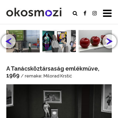
A Tanácsköztársaság emlékműve,
1969
/ remake: Milorad Krstić