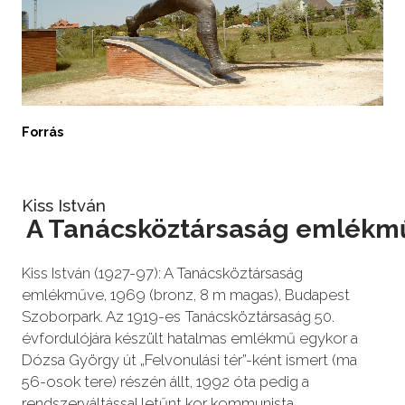
Forrás
Kiss István
A Tanácsköztársaság emlékm
Kiss István (1927-97): A Tanácsköztársaság
emlékműve, 1969 (bronz, 8 m magas), Budapest
Szoborpark. Az 1919-es Tanácsköztársaság 50.
évfordulójára készült hatalmas emlékmű egykor a
Dózsa György út „Felvonulási tér”-ként ismert (ma
56-osok tere) részén állt, 1992 óta pedig a
rendszerváltással letűnt kor kommunista