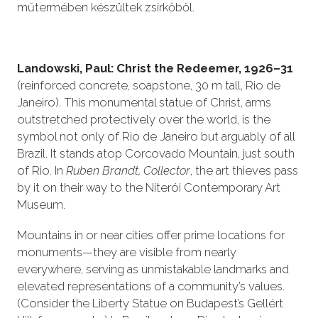
műtermében készültek zsírkőből.
Landowski, Paul: Christ the Redeemer, 1926–31
(reinforced concrete, soapstone, 30 m tall, Rio de
Janeiro). This monumental statue of Christ, arms
outstretched protectively over the world, is the
symbol not only of Rio de Janeiro but arguably of all
Brazil. It stands atop Corcovado Mountain, just south
of Rio. In
Ruben Brandt, Collector
, the art thieves pass
by it on their way to the Niterói Contemporary Art
Museum.
Mountains in or near cities offer prime locations for
monuments—they are visible from nearly
everywhere, serving as unmistakable landmarks and
elevated representations of a community’s values.
(Consider the Liberty Statue on Budapest’s Gellért