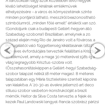
A városokban vagy azok közelében lévő hegyek
kiváló lehetőséget kínálnak emlékművek
elhelyezésére – a város és környezetének szinte
minden pontjáról látható, messziről beazonosítható
szimbólumról, „minden fölé emelt” értékről van szó.
(Gondoljunk csak a budapesti Gellért-hegyen álló
Szabadság-szoborra!) Brazíliában, amelynek a 20.
század elején még Rio de Janeiro volt a fővárosa, a
Portugáliától való függetlenség kikiáltásának (1822)
100 éves évfordulójára tervezték felállítani a Krisztus-
emlékművet, amely a maga 30 méterével 1981-ig a
világ legnagyobb Krisztus-szobra volt.
(Összehasonlításképpen a Gellért-hegyi Szabadság-
szobor talapzat nélkül 18 méter magas). 8 méteres
talapzatában egy Mária tiszteletére szentelt kápolna
van kialakítva. A '20-30-as évekre jellemző art deco
stílusú szobor vasbeton-konstrukcióját a brazil
mérnök, Heitor da Silva Costa tervezte, a fejek és
kezek Paul Landowski lengyel-francia szobrász párizsi