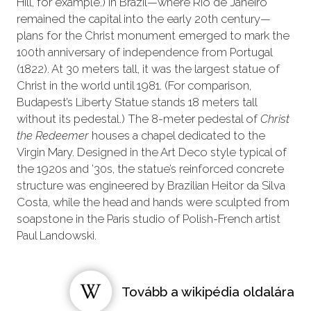
Hill, for example.) In Brazil—where Rio de Janeiro
remained the capital into the early 20th century—
plans for the Christ monument emerged to mark the
100th anniversary of independence from Portugal
(1822). At 30 meters tall, it was the largest statue of
Christ in the world until 1981. (For comparison,
Budapest’s Liberty Statue stands 18 meters tall
without its pedestal.) The 8-meter pedestal of
Christ
the Redeemer
houses a chapel dedicated to the
Virgin Mary. Designed in the Art Deco style typical of
the 1920s and ’30s, the statue’s reinforced concrete
structure was engineered by Brazilian Heitor da Silva
Costa, while the head and hands were sculpted from
soapstone in the Paris studio of Polish-French artist
Paul Landowski.
Tovább a wikipédia oldalára