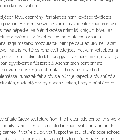
Gondolkodóvá váljon...
eljében lévő, eszményi férfiakat és nem kevésbé tökéletes
ló pózban. E kor művészete számára az ideálok megörökítése
s más népekkel való érintkezése miatt is) kitágult: bővül az
nyák és a szépek, az érzelmek és nem utolsó sorban a
nnál izgalmasabb mozdulatok. Mint például az ülő, bal lábát
éven vált ismertté és rendkívül elterjedt motívum volt ebben a
ted valakin a tekintetedet, aki egyáltalán nem pózol, csak úgy
jában egyébként a főszereplő Aschenbach pont emiatt
 A motívum népszerűségét mutatja, hogy az továbbélt a
entéssel ruházták fel: a tövis a bűnt jelképezi, a tövishúzó a
kzatán, oszlopfőin vagy éppen sírokon, hogy a bűnbánatra
e of late Greek sculpture from the Hellenistic period, this work
tiquity—and later reinterpreted in medieval Christian art. In
ng cameo: if you’re quick, you’ll spot the sculpture’s pose echoed
oilet seat to bronze the sole of his foot—fully transforming