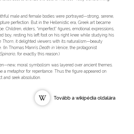
 youthful male and female bodies were portrayed—strong, serene,
ture perfection. But in the Hellenistic era, Greek art became
. Children, elders, “imperfect” figures, emotional expressions,
oy, resting his left foot on his right knee while studying his
h Thorn
, it delighted viewers with its naturalism—beauty
re. (In Thomas Mann’s
Death in Venice
, the protagonist
Spinario
, for exactly this reason.)
often—new, moral symbolism was layered over ancient themes.
me a metaphor for repentance. Thus the figure appeared on
ct and seek absolution.
Tovább a wikipédia oldalára