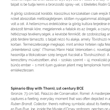
talpát is be tudja kenni a bronzosító spray-vel, s tökéletes Rodin 
A görög szobrászat korábbi, klasszikus korszakában csak erejük t
nőket ábrázoltak méltóságteljesen, időtlen nyugalommal álldogá
volt a cél. A hellenizmus érdeklődése (a görög kultúra terjedése é
ábrázolt témák köre, megjelennek a fiatalok és az öregek, a csú
hétköznapi tevékenységek, a kevésbé fennkölt, de szobrászilag a
jobb térdére támasztó, s talpát néző fiú alakja, amely Tövishúzó n
korban. Természetessége megkapó, mint amikor hirtelen rajta felej
„önkéntelenül szép”. (Thomas Mann Halál Velencében c. novellá
hasonlítja a titokzatosan szép lengyel fiúcskát a Tövishúzóhoz).
keresztény művészetben, ahol – szokás szerint – új, moralizáló jel
bűnös ember – s mint ilyen gyakran jelent meg templomok homlo
emlékeztessen.
Spinario (Boy with Thorn), 1st century BCE
(bronze, 73 cm tall, Palazzo dei Conservatori, Rome). A masterpiec
captures a fleeting, everyday moment that was often depicted in an
Ruben Brandt, Collector
, there’s nothing symbolic about its fleeti
as Bye-Bye Joe, inside the Musée d’Orsay restroom, perches on a t