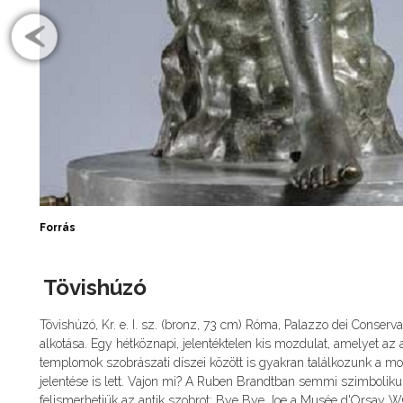
Forrás
Tövishúzó
Tövishúzó, Kr. e. I. sz. (bronz, 73 cm) Róma, Palazzo dei Conser
alkotása. Egy hétköznapi, jelentéktelen kis mozdulat, amelyet az 
templomok szobrászati díszei között is gyakran találkozunk a 
jelentése is lett. Vajon mi? A Ruben Brandtban semmi szimboliku
felismerhetjük az antik szobrot: Bye Bye Joe a Musée d'Orsay WC