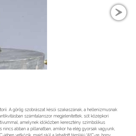
vatorii. A görög szobrászat késői szakaszának, a hellenizmusnak
antikvitásban számtalanszor megjelenítettek, sőt középkori
motívummal, amelynek időközben keresztény szimbolikus
s nincs abban a pillanatban, amikor ha elég gyorsak vagyunk,
-jében vetkőzik, majd ráül a lehajtott támlájú WC-re, hogy