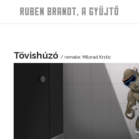
RUBEN BRANDT, A GYŰJTŐ
Tövishúzó
/ remake: Milorad Krstić