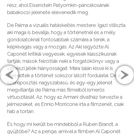
rész, ahol Eisenstein Patyomkin-páncélosának
babakocsi-jelenete elevenedik meg.
De Palma a vizuális hatáskeltés mestere. Igazi stiliszta,
aki maga is bevallja, hogy a történetnél és a mély
gondolatoknál fontosabbak számára a terek, a
képkivágás vagy a mozgás. Az Aki legyőzte Al
Caponét kritikái vegyesek, egyesek klasszikusnak
tartják, mások felrótták neki a forgatókönyv vagy a
színészi játék hiányosságait. Mára talán kissé ki is
üresedtek a történet sokszor látott fordulatai. De a
szereposztás nagyszabású, és egy-egy jelenet
megvillantja de Palma más filmeiből ismerős
virtuozitását. Az, hogy az Armani divatház tervezte a
jelmezeket, és Ennio Morricone írta a filmzenét, csak
hab a tortán.
És hogy mi került be mindebből a Ruben Brandt, a
gyűjtőbe? Az a penge, amivel a filmben Al Caponét