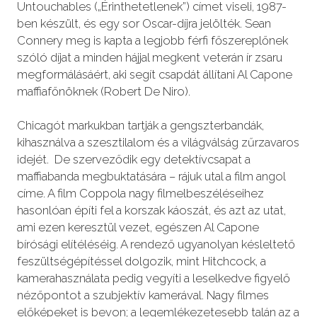
Untouchables („Érinthetetlenek”) címet viseli, 1987-
ben készült, és egy sor Oscar-díjra jelölték. Sean
Connery meg is kapta a legjobb férfi főszereplőnek
szóló díjat a minden hájjal megkent veterán ír zsaru
megformálásáért, aki segít csapdát állítani Al Capone
maffiafőnöknek (Robert De Niro).
Chicagót markukban tartják a gengszterbandák,
kihasználva a szesztilalom és a világválság zűrzavaros
idejét. De szerveződik egy detektívcsapat a
maffiabanda megbuktatására – rájuk utal a film angol
címe. A film Coppola nagy filmelbeszéléseihez
hasonlóan építi fel a korszak káoszát, és azt az utat,
ami ezen keresztül vezet, egészen Al Capone
bírósági elítéléséig. A rendező ugyanolyan késleltető
feszültségépítéssel dolgozik, mint Hitchcock, a
kamerahasználata pedig vegyíti a leselkedve figyelő
nézőpontot a szubjektív kamerával. Nagy filmes
előképeket is bevon; a legemlékezetesebb talán az a