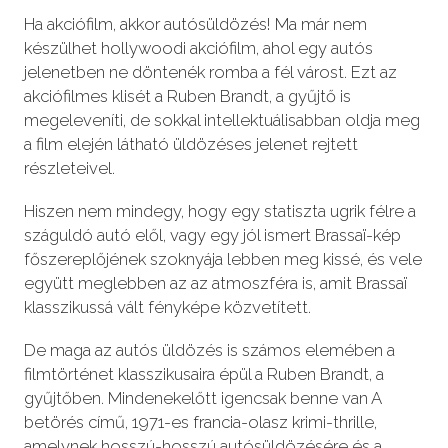
Ha akciófilm, akkor autósüldözés! Ma már nem
készülhet hollywoodi akciófilm, ahol egy autós
jelenetben ne döntenék romba a fél várost. Ezt az
akciófilmes klisét a Ruben Brandt, a gyűjtő is
megeleveníti, de sokkal intellektuálisabban oldja meg
a film elején látható üldözéses jelenet rejtett
részleteivel.
Hiszen nem mindegy, hogy egy statiszta ugrik félre a
száguldó autó elől, vagy egy jól ismert Brassaï-kép
főszereplőjének szoknyája lebben meg kissé, és vele
együtt meglebben az az atmoszféra is, amit Brassaï
klasszikussá vált fényképe közvetített.
De maga az autós üldözés is számos elemében a
filmtörténet klasszikusaira épül a Ruben Brandt, a
gyűjtőben. Mindenekelőtt igencsak benne van A
betörés című, 1971-es francia-olasz krimi-thrille,
amelynek hosszú-hosszú autósüldözésére és a