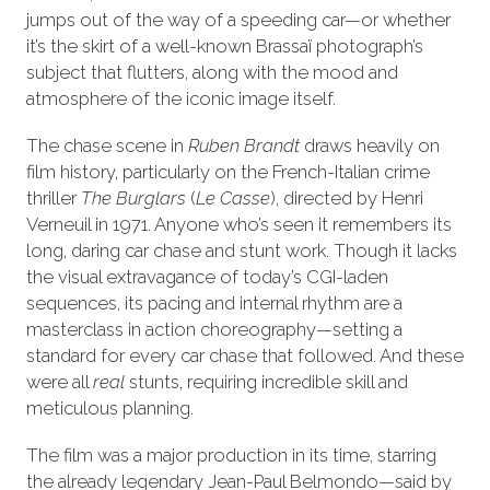
jumps out of the way of a speeding car—or whether
it’s the skirt of a well-known Brassaï photograph’s
subject that flutters, along with the mood and
atmosphere of the iconic image itself.
The chase scene in
Ruben Brandt
draws heavily on
film history, particularly on the French-Italian crime
thriller
The Burglars
(
Le Casse
), directed by Henri
Verneuil in 1971. Anyone who’s seen it remembers its
long, daring car chase and stunt work. Though it lacks
the visual extravagance of today’s CGI-laden
sequences, its pacing and internal rhythm are a
masterclass in action choreography—setting a
standard for every car chase that followed. And these
were all
real
stunts, requiring incredible skill and
meticulous planning.
The film was a major production in its time, starring
the already legendary Jean-Paul Belmondo—said by