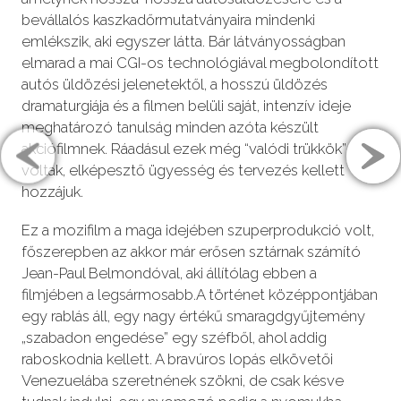
bevállalós kaszkadőrmutatványaira mindenki
emlékszik, aki egyszer látta. Bár látványosságban
elmarad a mai CGI-os technológiával megbolondított
autós üldözési jelenetektől, a hosszú üldözés
dramaturgiája és a filmen belüli saját, intenzív ideje
meghatározó tanulság minden azóta készült
akciófilmnek. Ráadásul ezek még “valódi trükkök”
voltak, elképesztő ügyesség és tervezés kellett
hozzájuk.
Ez a mozifilm a maga idejében szuperprodukció volt,
főszerepben az akkor már erősen sztárnak számító
Jean-Paul Belmondóval, aki állítólag ebben a
filmjében a legsármosabb.A történet középpontjában
egy rablás áll, egy nagy értékű smaragdgyűjtemény
„szabadon engedése” egy széfből, ahol addig
raboskodnia kellett. A bravúros lopás elkövetői
Venezuelába szeretnének szökni, de csak késve