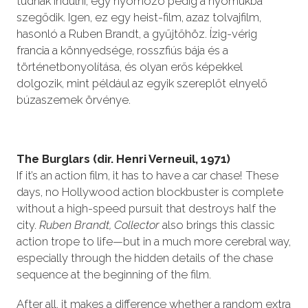
tudnak indulni, egy nyomozó pedig a nyomukba
szegődik. Igen, ez egy heist-film, azaz tolvajfilm,
hasonló a Ruben Brandt, a gyűjtőhöz. Ízig-vérig
francia a könnyedsége, rosszfiús bája és a
történetbonyolítása, és olyan erős képekkel
dolgozik, mint például az egyik szereplőt elnyelő
búzaszemek örvénye.
The Burglars (dir. Henri Verneuil, 1971)
If it’s an action film, it has to have a car chase! These
days, no Hollywood action blockbuster is complete
without a high-speed pursuit that destroys half the
city.
Ruben Brandt, Collector
also brings this classic
action trope to life—but in a much more cerebral way,
especially through the hidden details of the chase
sequence at the beginning of the film.
After all, it makes a difference whether a random extra