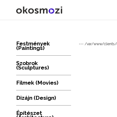
Festmények
--- /var/www/clients
(Paintings)
Szobrok
(Sculptures)
Filmek (Movies)
Dizájn (Design)
Építészet